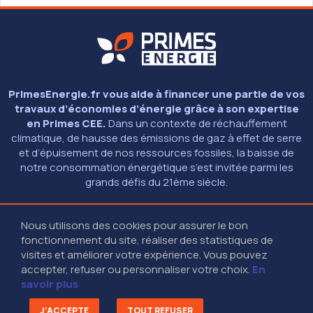
PrimesEnergie.fr vous aide à financer une partie de vos
travaux d’économies d’énergie grâce à son expertise
en Primes CEE.
Dans un contexte de réchauffement
climatique, de hausse des émissions de gaz à effet de serre
et d’épuisement de nos ressources fossiles, la baisse de
notre consommation énergétique s’est invitée parmi les
grands défis du 21ème siècle.
Nous utilisons des cookies pour assurer le bon
© 2026 - PRIMESENERGIE.FR
fonctionnement du site, réaliser des statistiques de
MENTIONS LÉGALES
01 40 13 40 13
(9H - 18H30 SANS INTERRUPTION)
visites et améliorer votre expérience. Vous pouvez
27-29 RUE DES POISSONNIERS - 92200 NEUILLY SUR SEINE
accepter, refuser ou personnaliser votre choix.
En
savoir plus
RESTEZ CONNECTÉS
J’ACCEPTE
TOUT REFUSER