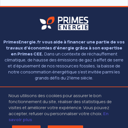
PrimesEnergie.fr vous aide à financer une partie de vos
travaux d’économies d’énergie grâce à son expertise
en Primes CEE.
Dans un contexte de réchauffement
climatique, de hausse des émissions de gaz à effet de serre
et d’épuisement de nos ressources fossiles, la baisse de
notre consommation énergétique s’est invitée parmi les
grands défis du 21ème siècle.
Nous utilisons des cookies pour assurer le bon
© 2026 - PRIMESENERGIE.FR
fonctionnement du site, réaliser des statistiques de
MENTIONS LÉGALES
01 40 13 40 13
(9H - 18H30 SANS INTERRUPTION)
visites et améliorer votre expérience. Vous pouvez
27-29 RUE DES POISSONNIERS - 92200 NEUILLY SUR SEINE
accepter, refuser ou personnaliser votre choix.
En
savoir plus
RESTEZ CONNECTÉS