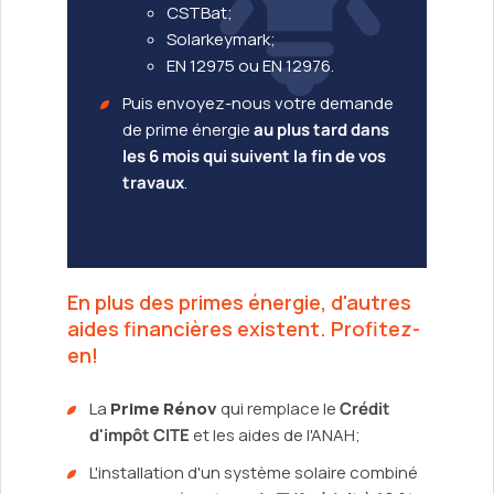
CSTBat;
Solarkeymark;
EN 12975 ou EN 12976.
Puis envoyez-nous votre demande
de prime énergie
au plus tard dans
les 6 mois qui suivent la fin de vos
travaux
.
En plus des primes énergie, d'autres
aides financières existent. Profitez-
en!
La
Prime Rénov
qui remplace le
Crédit
d'impôt CITE
et les aides de l'ANAH;
L'installation d'un système solaire combiné