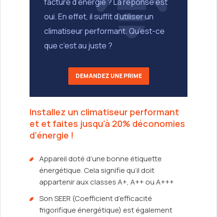
facture d’énergie ? La réponse est
oui. En effet, il suffit d’utiliser un
climatiseur performant. Qu’est-ce
que c’est au juste ?
DEMANDEZ UNE PRIME
Installez un climatiseur performant
et et faites jusqu'à 20% déconomies
d'énergie !
Appareil doté d’une bonne étiquette
énergétique. Cela signifie qu’il doit
appartenir aux classes A+, A++ ou A+++
Son SEER (Coefficient d’efficacité
frigorifique énergétique) est également