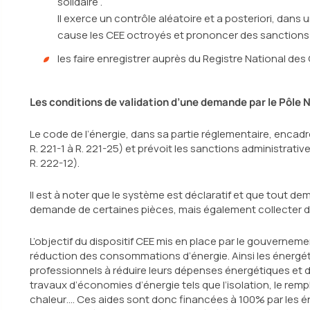
solidaire .
Il exerce un contrôle aléatoire et a posteriori, dans 
cause les CEE octroyés et prononcer des sanctions a
les faire enregistrer auprès du Registre National de
Les conditions de validation d’une demande par le Pôle N
Le code de l’énergie, dans sa partie réglementaire, encad
R. 221-1 à R. 221-25) et prévoit les sanctions administrat
R. 222-12).
Il est à noter que le système est déclaratif et que tout
demande de certaines pièces, mais également collecter d’
L’objectif du dispositif CEE mis en place par le gouvernemen
réduction des consommations d’énergie. Ainsi les énergétici
professionnels à réduire leurs dépenses énergétiques et 
travaux d’économies d’énergie tels que l’isolation, le rem
chaleur…. Ces aides sont donc financées à 100% par les éne