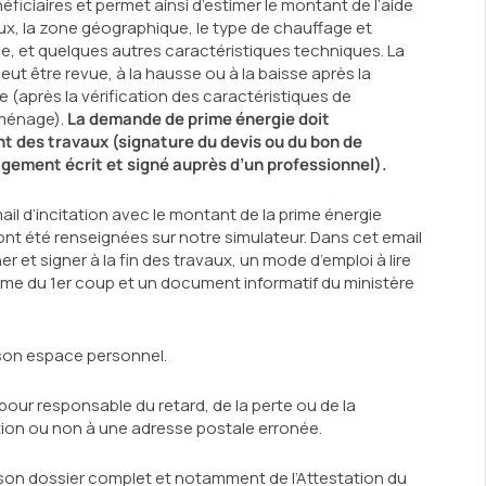
éficiaires et permet ainsi d’estimer le montant de l’aide
vaux, la zone géographique, le type de chauffage et
le, et quelques autres caractéristiques techniques. La
ut être revue, à la hausse ou à la baisse après la
re (après la vérification des caractéristiques de
 ménage).
La demande de prime énergie doit
t des travaux (signature du devis ou du bon de
ment écrit et signé auprès d’un professionnel).
ail d’incitation avec le montant de la prime énergie
ont été renseignées sur notre simulateur. Dans cet email
er et signer à la fin des travaux, un mode d’emploi à lire
me du 1er coup et un document informatif du ministère
 son espace personnel.
pour responsable du retard, de la perte ou de la
ption ou non à une adresse postale erronée.
e son dossier complet et notamment de l’Attestation du