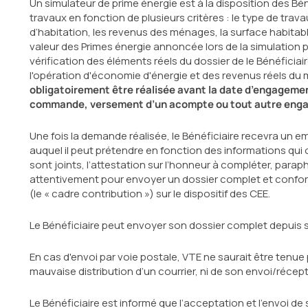
Un simulateur de prime énergie est à la disposition des Bén
travaux en fonction de plusieurs critères : le type de tra
d’habitation, les revenus des ménages, la surface habitab
valeur des Primes énergie annoncée lors de la simulation pe
vérification des éléments réels du dossier de le Bénéficiai
l'opération d'économie d'énergie et des revenus réels du
obligatoirement être réalisée avant la date d’engagemen
commande, versement d’un acompte ou tout autre engage
Une fois la demande réalisée, le Bénéficiaire recevra un em
auquel il peut prétendre en fonction des informations qui 
sont joints, l’attestation sur l’honneur à compléter, paraph
attentivement pour envoyer un dossier complet et confor
(le « cadre contribution ») sur le dispositif des CEE.
Le Bénéficiaire peut envoyer son dossier complet depuis
En cas d'envoi par voie postale, VTE ne saurait être tenue 
mauvaise distribution d’un courrier, ni de son envoi/réce
Le Bénéficiaire est informé que l’acceptation et l’envoi d