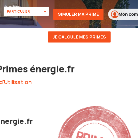
Vous êtes :
SIMULER MA PRIME
Mon com
JE CALCULE MES PRIMES
Primes énergie.fr
'Utilisation
nergie.fr