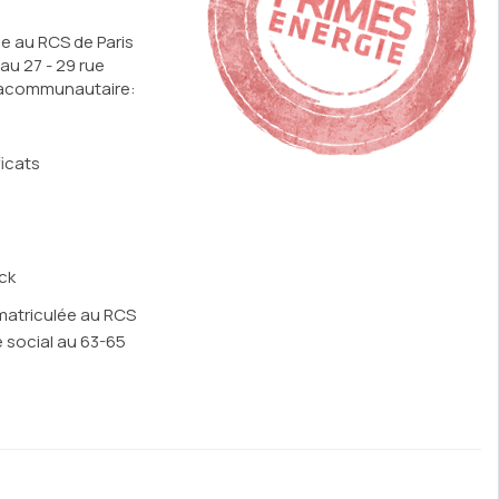
ée au RCS de Paris
au 27 - 29 rue
tracommunautaire:
ficats
ck
matriculée au RCS
 social au 63-65