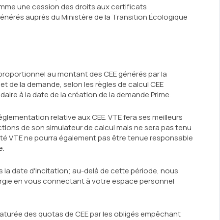
mme une cession des droits aux certificats
 générés auprès du Ministère de la Transition Écologique
 proportionnel au montant des CEE générés par la
jet de la demande, selon les règles de calcul CEE
idaire à la date de la création de la demande Prime.
 réglementation relative aux CEE. VTE fera ses meilleurs
nctions de son simulateur de calcul mais ne sera pas tenu
iété VTE ne pourra également pas être tenue responsable
e.
 la date d'incitation; au-delà de cette période, nous
ergie en vous connectant à votre espace personnel
prématurée des quotas de CEE par les obligés empêchant