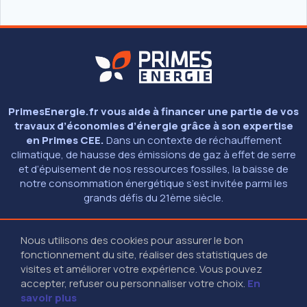
PrimesEnergie.fr vous aide à financer une partie de vos
travaux d’économies d’énergie grâce à son expertise
en Primes CEE.
Dans un contexte de réchauffement
climatique, de hausse des émissions de gaz à effet de serre
et d’épuisement de nos ressources fossiles, la baisse de
notre consommation énergétique s’est invitée parmi les
grands défis du 21ème siècle.
Nous utilisons des cookies pour assurer le bon
© 2026 - PRIMESENERGIE.FR
fonctionnement du site, réaliser des statistiques de
MENTIONS LÉGALES
01 40 13 40 13
(9H - 18H30 SANS INTERRUPTION)
visites et améliorer votre expérience. Vous pouvez
27-29 RUE DES POISSONNIERS - 92200 NEUILLY SUR SEINE
accepter, refuser ou personnaliser votre choix.
En
savoir plus