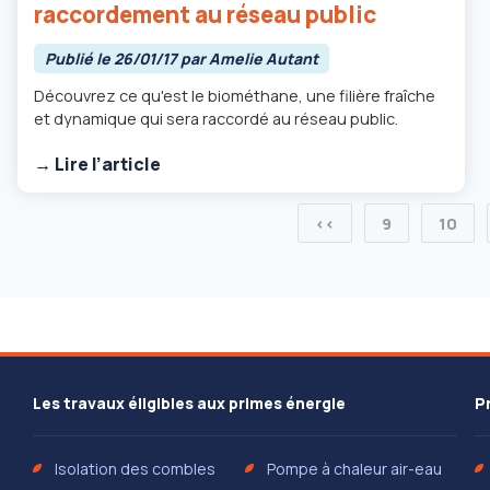
raccordement au réseau public
Publié le 26/01/17 par Amelie Autant
Découvrez ce qu'est le biométhane, une filière fraîche
et dynamique qui sera raccordé au réseau public.
→ Lire l’article
<<
9
10
Les travaux éligibles aux primes énergie
P
Isolation des combles
Pompe à chaleur air-eau