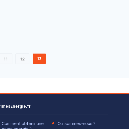
13
11
12
rimesEnergie.fr
Comment obtenir une
Qui sommes-nous ?
prime énergie ?