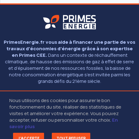
PrimesEnergie.fr vous aide à financer une partie de vos
travaux d’économies d’énergie grâce à son expertise
en Primes CEE.
Dans un contexte de réchauffement
climatique, de hausse des émissions de gaz à effet de serre
et d’épuisement de nos ressources fossiles, la baisse de
notre consommation énergétique s’est invitée parmi les
grands défis du 21ème siècle.
Nous utilisons des cookies pour assurer le bon
© 2026 - PRIMESENERGIE.FR
fonctionnement du site, réaliser des statistiques de
MENTIONS LÉGALES
01 40 13 40 13
(9H - 18H30 SANS INTERRUPTION)
visites et améliorer votre expérience. Vous pouvez
27-29 RUE DES POISSONNIERS - 92200 NEUILLY SUR SEINE
accepter, refuser ou personnaliser votre choix.
En
savoir plus
RESTEZ CONNECTÉS
J’ACCEPTE
TOUT REFUSER