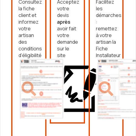
Consultez
Acceptez
Facilitez
la fiche
votre
les
client et
devis
démarches
informez
après
:
votre
avoir fait
remettez
artisan
votre
à votre
des
demande
artisan la
conditions
sur le
Fiche
d’éligibilité
site
Installateur