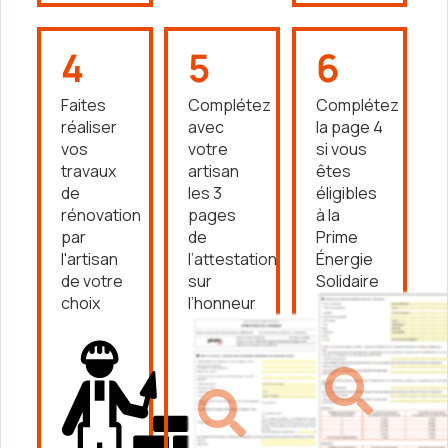
4
5
6
Faites
Complétez
Complétez
réaliser
avec
la page 4
vos
votre
si vous
travaux
artisan
êtes
de
les 3
éligibles
rénovation
pages
à la
par
de
Prime
l'artisan
l’attestation
Énergie
de votre
sur
Solidaire
choix
l’honneur