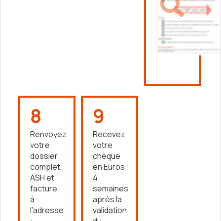
8
9
Renvoyez
Recevez
votre
votre
dossier
chèque
complet,
en Euros
ASH et
4
facture,
semaines
à
après la
l’adresse
validation