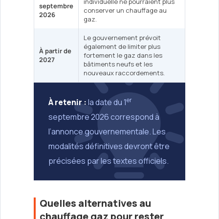
individuelle ne pourraient plus
septembre
conserver un chauffage au
2026
gaz.
Le gouvernement prévoit
également de limiter plus
À partir de
fortement le gaz dans les
2027
bâtiments neufs et les
nouveaux raccordements.
er
À retenir :
la date du 1
septembre 2026 correspond à
l’annonce gouvernementale. Les
modalités définitives devront être
précisées par les textes officiels.
Quelles alternatives au
chauffage gaz pour rester