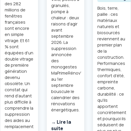
des 282
granulés,
Bois, terre,
millions de
pompe à
paille : ces
fenêtres
chaleur : deux
matériaux
françaises
raisons d'agir
naturels et
sont encore
avant
biosourcés
en simple
septembre
reviennent au
vitrage. Et 61
2026. La
premier plan
% sont
suppression
de la
équipées d'un
annoncée
construction.
double vitrage
des
Performances
de première
monogestes
thermiques,
génération
MaPrimeRénov'
confort d'été,
devenu
au 1er
empreinte
obsolète. Un
septembre
carbone,
constat qui
bouscule le
durabilité : ce
rend d'autant
calendrier des
qu'ils
plus difficile à
rénovations
apportent
comprendre la
énergétiques.
concrètement
suppression
et pourquoi ils
des aides au
→ Lire la
séduisent de
remplacement
suite
plus en plus