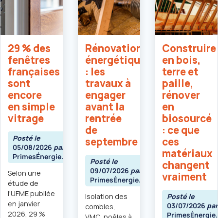
29 % des
Rénovation
Construire
fenêtres
énergétique
en bois,
françaises
: les
terre et
sont
travaux à
paille,
encore
engager
rénover
en simple
avant la
en
vitrage
rentrée
biosourcé
de
: ce que
Posté le
septembre
ces
05/08/2026
par
matériaux
PrimesÉnergie.fr
Posté le
changent
09/07/2026
par
Selon une
vraiment
PrimesÉnergie.fr
étude de
l'UFME publiée
Isolation des
Posté le
en janvier
03/07/2026
pa
combles,
2026, 29 %
PrimesÉnergie.
VMC, poêles à