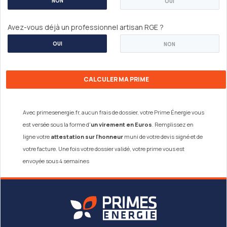
NON
OUI
Avez-vous déjà un professionnel artisan RGE ?
OUI
NON
Avec primesenergie.fr, aucun frais de dossier, votre Prime Énergie vous
est versée sous la forme d'
un virement en Euros
. Remplissez en
ligne votre
attestation sur l'honneur
muni de votre devis signé et de
votre facture. Une fois votre dossier validé, votre prime vous est
envoyée sous 4 semaines