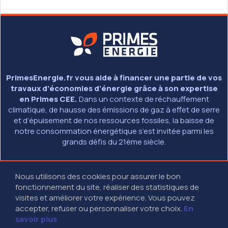
PrimesEnergie.fr vous aide à financer une partie de vos
travaux d’économies d’énergie grâce à son expertise
en Primes CEE.
Dans un contexte de réchauffement
climatique, de hausse des émissions de gaz à effet de serre
et d’épuisement de nos ressources fossiles, la baisse de
notre consommation énergétique s’est invitée parmi les
grands défis du 21ème siècle.
© 2026 - PRIMESENERGIE.FR
Nous utilisons des cookies pour assurer le bon
MENTIONS LÉGALES
fonctionnement du site, réaliser des statistiques de
01 40 13 40 13
(9H - 18H30 SANS INTERRUPTION)
visites et améliorer votre expérience. Vous pouvez
27-29 RUE DES POISSONNIERS - 92200 NEUILLY SUR SEINE
accepter, refuser ou personnaliser votre choix.
En
savoir plus
RESTEZ CONNECTÉS