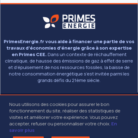
PrimesEnergie.fr vous aide à financer une partie de vos
travaux d’économies d’énergie grâce à son expertise
en Primes CEE.
Dans un contexte de réchauffement
climatique, de hausse des émissions de gaz à effet de serre
et d’épuisement de nos ressources fossiles, la baisse de
notre consommation énergétique s’est invitée parmi les
grands défis du 21ème siècle.
© 2026 - PRIMESENERGIE.FR
Nous utilisons des cookies pour assurer le bon
MENTIONS LÉGALES
fonctionnement du site, réaliser des statistiques de
01 40 13 40 13
(9H - 18H30 SANS INTERRUPTION)
visites et améliorer votre expérience. Vous pouvez
27-29 RUE DES POISSONNIERS - 92200 NEUILLY SUR SEINE
accepter, refuser ou personnaliser votre choix.
En
savoir plus
RESTEZ CONNECTÉS