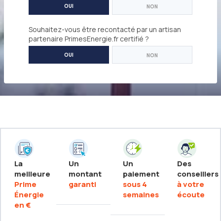
OUI
NON
Souhaitez-vous être recontacté par un artisan
partenaire PrimesEnergie.fr certifié ?
OUI
NON
La
Un
Un
Des
meilleure
montant
paiement
conseillers
Prime
garanti
sous 4
à votre
Énergie
semaines
écoute
en €