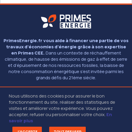
PrimesEnergie.fr vous aide à financer une partie de vos
travaux d’économies d’énergie grâce à son expertise
en Primes CEE.
Dans un contexte de réchauffement
climatique, de hausse des émissions de gaz à effet de serre
et d’épuisement de nos ressources fossiles, la baisse de
notre consommation énergétique s’est invitée parmi les
grands défis du 21ème siècle.
Nous utilisons des cookies pour assurer le bon
© 2026 - PRIMESENERGIE.FR
fonctionnement du site, réaliser des statistiques de
MENTIONS LÉGALES
01 40 13 40 13
(9H - 18H30 SANS INTERRUPTION)
visites et améliorer votre expérience. Vous pouvez
27-29 RUE DES POISSONNIERS - 92200 NEUILLY SUR SEINE
accepter, refuser ou personnaliser votre choix.
En
savoir plus
RESTEZ CONNECTÉS
J’ACCEPTE
TOUT REFUSER