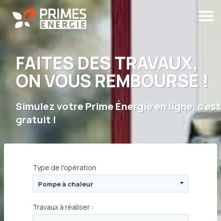
FAITES DES TRAVAUX,
ON VOUS REMBOURSE !
Simulez votre Prime Énergie en ligne,
c'est
gratuit
!
Type de l'opération
:
Travaux à réaliser :